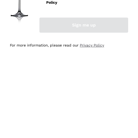
professionalità
Policy
Acquirente verificato
Sign me up
Ieri
Seri affidabili
For more information, please read our
Privacy Policy
Acquirente verificato
Ieri
Il catalogo offre moltissime possibilità di scelta tra tanti
prodotti diversi e con un ampio range di prezzo. Le
indicazioni dei consulenti sono estremamente chiare e
conformi alle caratteristiche dei prodotti acquistati
Acquirente verificato