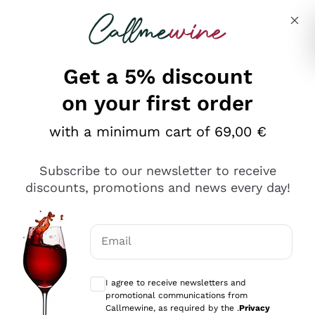
Skip to content
Describe what you are looking for
Get a 5% discount
on your first order
Ottimo
with a minimum cart of 69,00 €
4,5
/5
2.561
Subscribe to our newsletter to receive
recensioni
discounts, promotions and news every day!
Le nostre recensioni a 4 e 5 stelle.
Clicca qui per leggerle tutte >
Email
Precedente
Successivo
Optional consents to receive communicat
I agree to receive newsletters and
Oggi
promotional communications from
Acquisto semplice nelle modalità, gestito con rapidità e
Callmewine, as required by the .
Privacy