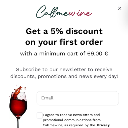
Skip to content
Describe what you are looking for
Get a 5% discount
on your first order
Ottimo
with a minimum cart of 69,00 €
4,5
/5
2.559
Subscribe to our newsletter to receive
recensioni
discounts, promotions and news every day!
Le nostre recensioni a 4 e 5 stelle.
Clicca qui per leggerle tutte >
Email
Precedente
Successivo
Optional consents to receive communicat
I agree to receive newsletters and
Oggi
promotional communications from
Il catalogo offre moltissime possibilità di scelta tra tanti
Callmewine, as required by the .
Privacy