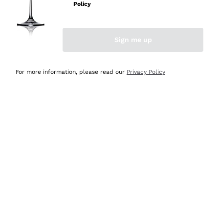
prodotti diversi e con un ampio range di prezzo. Le
Policy
indicazioni dei consulenti sono estremamente chiare e
conformi alle caratteristiche dei prodotti acquistati
Sign me up
Acquirente verificato
For more information, please read our
Privacy Policy
Oggi
Azienda affidabile e seria. Personale molto professionale
e preparato. Vini ben confezionati e protetti. Pacco
arrivato in 2 giorni. Sicuramente comprerò ancora. Lo
consiglio
Acquirente verificato
Oggi
Offerte vantaggiose, consegna rapida
Acquirente verificato