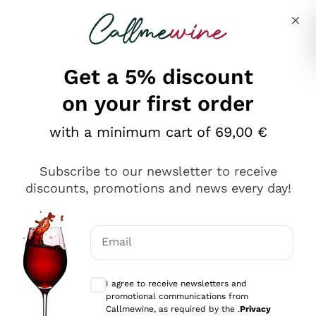
Skip to content
Describe what you are looking for
Get a 5% discount
on your first order
Ottimo
with a minimum cart of 69,00 €
4,5
/5
2.567
Subscribe to our newsletter to receive
recensioni
discounts, promotions and news every day!
Le nostre recensioni a 4 e 5 stelle.
Clicca qui per leggerle tutte >
Email
Precedente
Successivo
Optional consents to receive communicat
I agree to receive newsletters and
Ieri
promotional communications from
Ottimo servizio!
Callmewine, as required by the .
Privacy