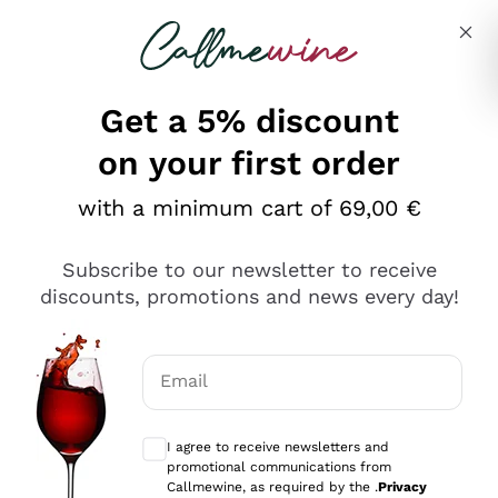
Skip to content
Describe what you are looking for
Get a 5% discount
on your first order
Ottimo
with a minimum cart of 69,00 €
4,5
/5
2.566
Subscribe to our newsletter to receive
recensioni
discounts, promotions and news every day!
Le nostre recensioni a 4 e 5 stelle.
Clicca qui per leggerle tutte >
Email
Precedente
Successivo
Optional consents to receive communicat
I agree to receive newsletters and
Ieri
promotional communications from
Ordine tutto ok, niente da dire a riguardo. Il sito in se
Callmewine, as required by the .
Privacy