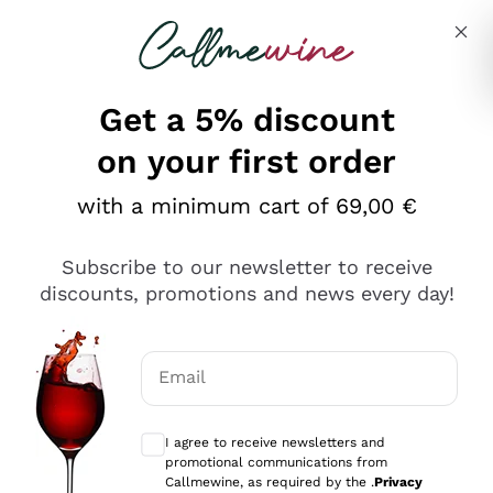
Skip to content
Describe what you are looking for
Get a 5% discount
on your first order
Ottimo
with a minimum cart of 69,00 €
4,5
/5
2.566
Subscribe to our newsletter to receive
recensioni
discounts, promotions and news every day!
Le nostre recensioni a 4 e 5 stelle.
Clicca qui per leggerle tutte >
Email
Precedente
Successivo
Optional consents to receive communicat
I agree to receive newsletters and
Ieri
promotional communications from
Ordine tutto ok, niente da dire a riguardo. Il sito in se
Callmewine, as required by the .
Privacy