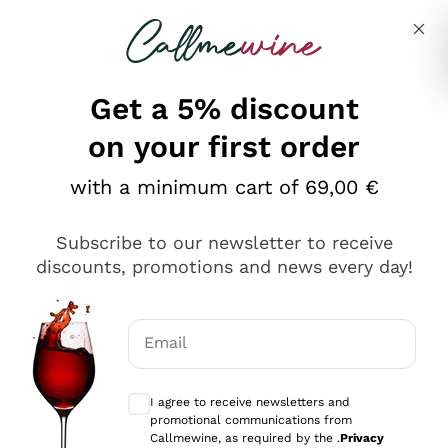
Skip to content
Describe what you are looking for
Get a 5% discount
on your first order
Ottimo
with a minimum cart of 69,00 €
4,5
/5
2.561
Subscribe to our newsletter to receive
recensioni
discounts, promotions and news every day!
Le nostre recensioni a 4 e 5 stelle.
Clicca qui per leggerle tutte >
Email
Precedente
Successivo
Optional consents to receive communicat
I agree to receive newsletters and
Oggi
promotional communications from
Acquisto semplice nelle modalità, gestito con rapidità e
Callmewine, as required by the .
Privacy