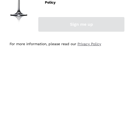
professionalità
Policy
Acquirente verificato
Sign me up
Oggi
Seri affidabili
For more information, please read our
Privacy Policy
Acquirente verificato
Ieri
Il catalogo offre moltissime possibilità di scelta tra tanti
prodotti diversi e con un ampio range di prezzo. Le
indicazioni dei consulenti sono estremamente chiare e
conformi alle caratteristiche dei prodotti acquistati
Acquirente verificato