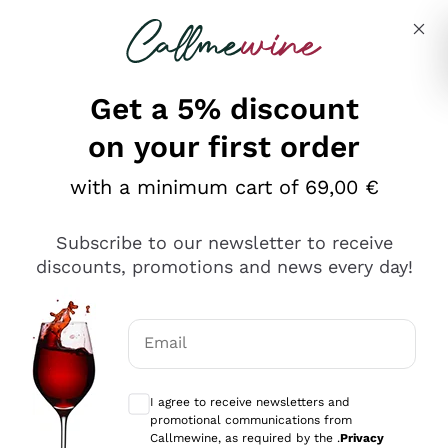
Skip to content
Describe what you are looking for
Get a 5% discount
on your first order
Ottimo
with a minimum cart of 69,00 €
4,5
/5
2.552
Subscribe to our newsletter to receive
recensioni
discounts, promotions and news every day!
Le nostre recensioni a 4 e 5 stelle.
Clicca qui per leggerle tutte >
Email
Precedente
Successivo
Optional consents to receive communicat
I agree to receive newsletters and
Oggi
promotional communications from
Ottima facilità di acquisto sul sito e consegna
Callmewine, as required by the .
Privacy