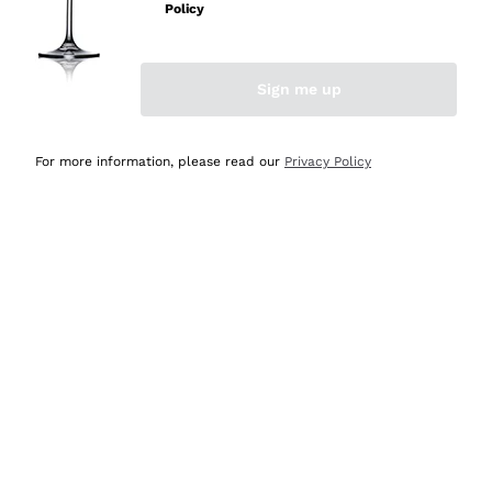
velocissima
Policy
Acquirente verificato
Sign me up
Ieri
Perfetti e attenti al cliente
For more information, please read our
Privacy Policy
Acquirente verificato
2 Giorni Fa
Semplice nell'uso, puntuali e veloci.
Acquirente verificato
2 Giorni Fa
Ottima come sempre!