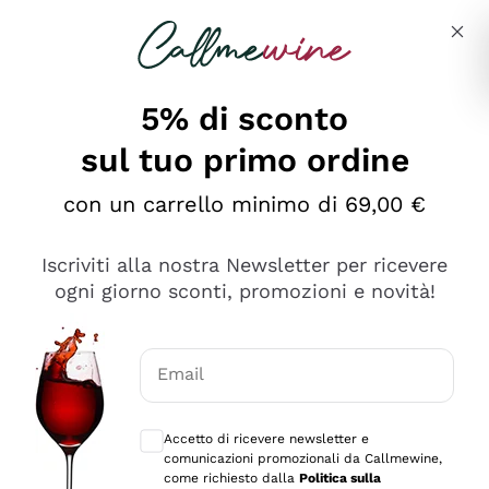
Salta al contenuto principale
Descrivi cosa stai cercando
5% di sconto
sul tuo primo ordine
Ottimo
con un carrello minimo di 69,00 €
4,5
/5
2.552
Iscriviti alla nostra Newsletter per ricevere
recensioni
ogni giorno sconti, promozioni e novità!
Le nostre recensioni a 4 e 5 stelle.
Clicca qui per leggerle tutte >
Email
Precedente
Successivo
Consensi opzionali per ricevere comunica
Accetto di ricevere newsletter e
Oggi
comunicazioni promozionali da Callmewine,
Ottima facilità di acquisto sul sito e consegna
come richiesto dalla
Politica sulla