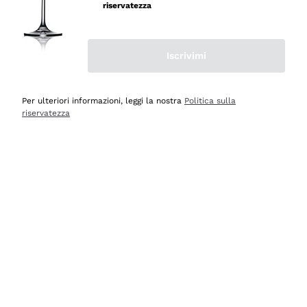
velocissima
riservatezza
Acquirente verificato
Iscrivimi
Ieri
Perfetti e attenti al cliente
Per ulteriori informazioni, leggi la nostra
Politica sulla
riservatezza
Acquirente verificato
2 Giorni Fa
Semplice nell'uso, puntuali e veloci.
Acquirente verificato
2 Giorni Fa
Ottima come sempre!