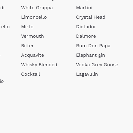
di
White Grappa
Martini
Limoncello
Crystal Head
ello
Mirto
Dictador
Vermouth
Dalmore
Bitter
Rum Don Papa
o
Acquavite
Elephant gin
Whisky Blended
Vodka Grey Goose
Cocktail
Lagavulin
io