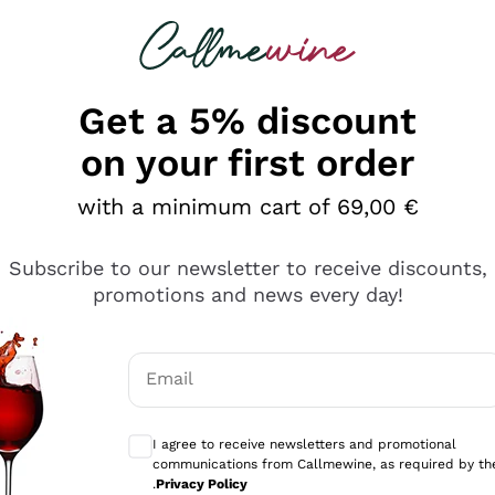
 looking for
Champagne
Sparkling Wines
Al
Get a 5% discount
on your first order
with a minimum cart of 69,00 €
Subscribe to our newsletter to receive discounts,
promotions and news every day!
Email
Optional consents to receive communicati
I agree to receive newsletters and promotional
communications from Callmewine, as required by th
e professionalità
.
Privacy Policy