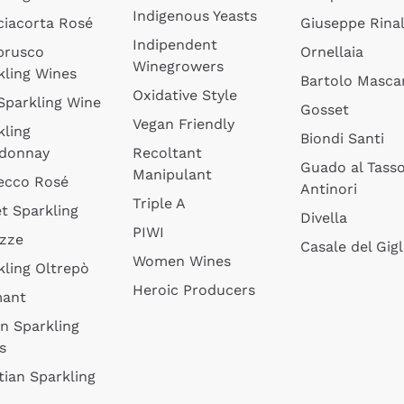
Indigenous Yeasts
ciacorta Rosé
Giuseppe Rinal
Indipendent
brusco
Ornellaia
Winegrowers
kling Wines
Bartolo Mascar
Oxidative Style
 Sparkling Wine
Gosset
Vegan Friendly
kling
Biondi Santi
donnay
Recoltant
Guado al Tass
Manipulant
ecco Rosé
Antinori
Triple A
t Sparkling
Divella
PIWI
izze
Casale del Gigl
Women Wines
kling Oltrepò
Heroic Producers
mant
an Sparkling
s
tian Sparkling