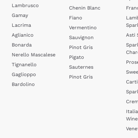
Lambrusco
Chenin Blanc
Fran
Gamay
Fiano
Lam
Lacrima
Spar
Vermentino
Aglianico
Asti
Sauvignon
Bonarda
Spar
Pinot Gris
Char
Nerello Mascalese
Pigato
Pros
Tignanello
Sauternes
Swee
Gaglioppo
Pinot Gris
Cart
Bardolino
Spar
Cre
Itali
Wine
Vene