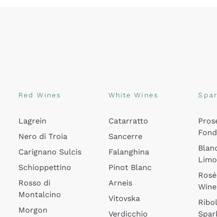
Red Wines
White Wines
Spar
Lagrein
Catarratto
Pros
Fon
Nero di Troia
Sancerre
Blan
Carignano Sulcis
Falanghina
Lim
Schioppettino
Pinot Blanc
Rosé
Rosso di
Arneis
Wine
Montalcino
Vitovska
Ribol
Morgon
Verdicchio
Spar