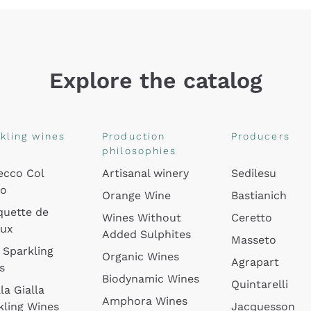
Explore the catalog
kling wines
Production
Producers
philosophies
ecco Col
Artisanal winery
Sedilesu
do
Orange Wine
Bastianich
quette de
Wines Without
Ceretto
oux
Added Sulphites
Masseto
 Sparkling
Organic Wines
Agrapart
s
Biodynamic Wines
Quintarelli
la Gialla
Amphora Wines
kling Wines
Jacquesson