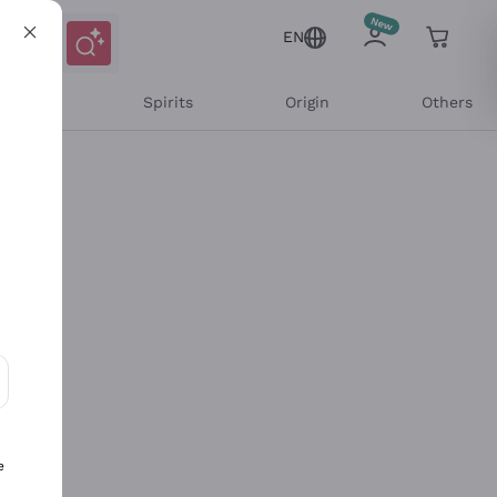
EN
l Wines
Spirits
Origin
Others
ons and personalized offers
e