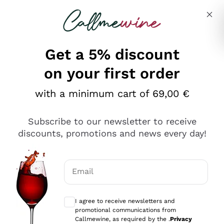
Skip to content
Describe what you are looking for
Get a 5% discount
on your first order
Ottimo
with a minimum cart of 69,00 €
4,5
/5
2.566
Subscribe to our newsletter to receive
recensioni
discounts, promotions and news every day!
Le nostre recensioni a 4 e 5 stelle.
Clicca qui per leggerle tutte >
Email
Precedente
Successivo
Optional consents to receive communicat
I agree to receive newsletters and
Ieri
promotional communications from
Ordine tutto ok, niente da dire a riguardo. Il sito in se
Callmewine, as required by the .
Privacy