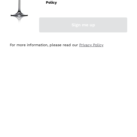
Policy
Acquirente verificato
Sign me up
Ieri
Semplice nell'uso, puntuali e veloci.
For more information, please read our
Privacy Policy
Acquirente verificato
Ieri
Ottima come sempre!
Acquirente verificato
2 Giorni Fa
Buona esperienza
Acquirente verificato