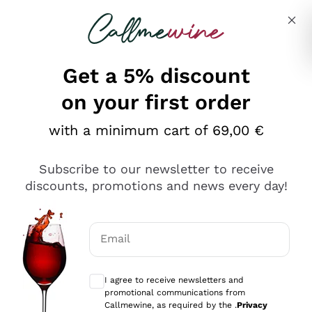
Skip to content
Describe what you are looking for
Get a 5% discount
on your first order
Ottimo
with a minimum cart of 69,00 €
4,5
/5
2.551
Subscribe to our newsletter to receive
recensioni
discounts, promotions and news every day!
Le nostre recensioni a 4 e 5 stelle.
Clicca qui per leggerle tutte >
Email
Precedente
Successivo
Optional consents to receive communicat
I agree to receive newsletters and
Oggi
promotional communications from
Perfetti e attenti al cliente
Callmewine, as required by the .
Privacy