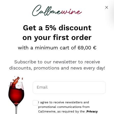
Skip to content
Describe what you are looking for
Get a 5% discount
on your first order
Ottimo
with a minimum cart of 69,00 €
4,5
/5
2.566
Subscribe to our newsletter to receive
recensioni
discounts, promotions and news every day!
Le nostre recensioni a 4 e 5 stelle.
Clicca qui per leggerle tutte >
Email
Precedente
Successivo
Optional consents to receive communicat
I agree to receive newsletters and
Oggi
promotional communications from
Ordine tutto ok, niente da dire a riguardo. Il sito in se
Callmewine, as required by the .
Privacy