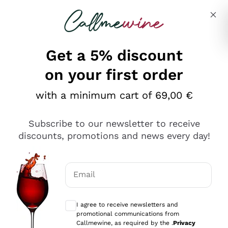
Skip to content
Describe what you are looking for
Get a 5% discount
on your first order
Ottimo
with a minimum cart of 69,00 €
4,5
/5
2.566
Subscribe to our newsletter to receive
recensioni
discounts, promotions and news every day!
Le nostre recensioni a 4 e 5 stelle.
Clicca qui per leggerle tutte >
Email
Precedente
Successivo
Optional consents to receive communicat
I agree to receive newsletters and
Oggi
promotional communications from
Ordine tutto ok, niente da dire a riguardo. Il sito in se
Callmewine, as required by the .
Privacy