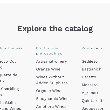
Explore the catalog
kling wines
Production
Producers
philosophies
ecco Col
Artisanal winery
Sedilesu
do
Orange Wine
Bastianich
quette de
Wines Without
Ceretto
oux
Added Sulphites
Masseto
 Sparkling
Organic Wines
Agrapart
s
Biodynamic Wines
Quintarelli
la Gialla
Amphora Wines
kling Wines
Jacquesson