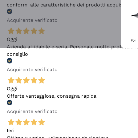
conformi alle caratteristiche dei prodotti acquistati
Acquirente verificato
Oggi
For
Azienda affidabile e seria. Personale molto profession
consiglio
Acquirente verificato
Oggi
Offerte vantaggiose, consegna rapida
Acquirente verificato
Ieri
Ottimo e rapido, un’esperienza da ripetere