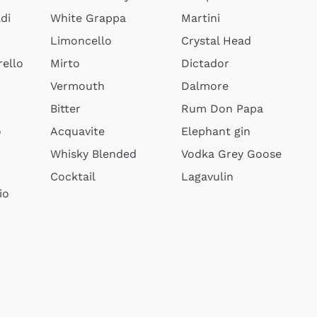
di
White Grappa
Martini
Limoncello
Crystal Head
ello
Mirto
Dictador
Vermouth
Dalmore
Bitter
Rum Don Papa
o
Acquavite
Elephant gin
Whisky Blended
Vodka Grey Goose
Cocktail
Lagavulin
io