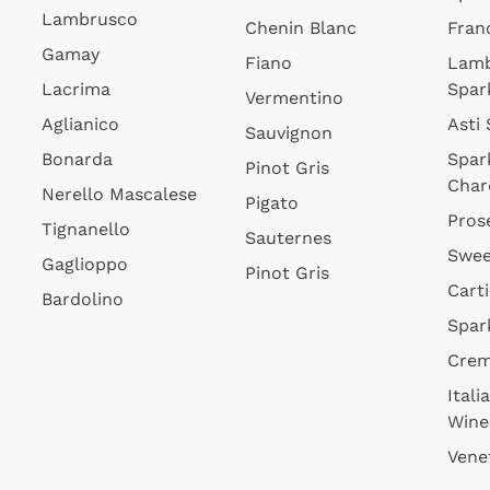
Lambrusco
Chenin Blanc
Fran
Gamay
Fiano
Lam
Lacrima
Spar
Vermentino
Aglianico
Asti
Sauvignon
Bonarda
Spar
Pinot Gris
Char
Nerello Mascalese
Pigato
Pros
Tignanello
Sauternes
Swee
Gaglioppo
Pinot Gris
Cart
Bardolino
Spar
Cre
Itali
Wine
Vene