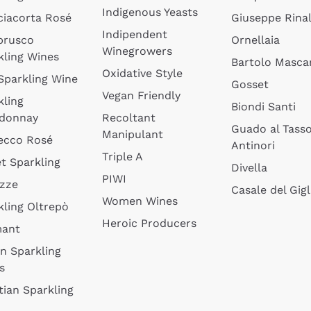
Indigenous Yeasts
ciacorta Rosé
Giuseppe Rinal
Indipendent
brusco
Ornellaia
Winegrowers
kling Wines
Bartolo Mascar
Oxidative Style
 Sparkling Wine
Gosset
Vegan Friendly
kling
Biondi Santi
donnay
Recoltant
Guado al Tass
Manipulant
ecco Rosé
Antinori
Triple A
t Sparkling
Divella
PIWI
izze
Casale del Gigl
Women Wines
kling Oltrepò
Heroic Producers
mant
an Sparkling
s
tian Sparkling