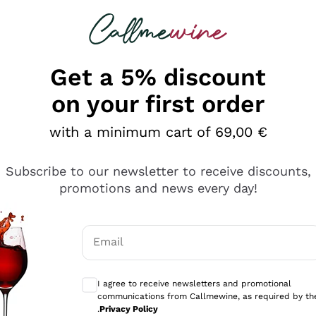
 looking for
Champagne
Sparkling Wines
Al
Get a 5% discount
on your first order
with a minimum cart of 69,00 €
Subscribe to our newsletter to receive discounts,
promotions and news every day!
Email
Optional consents to receive communicati
I agree to receive newsletters and promotional
communications from Callmewine, as required by th
tanti prodotti diversi e con un ampio range di prezzo. Le 
.
Privacy Policy