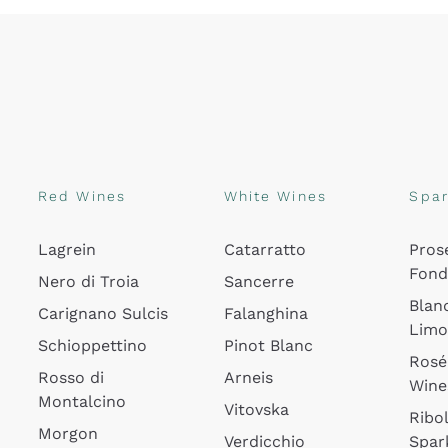
Red Wines
White Wines
Spar
Lagrein
Catarratto
Pros
Fon
Nero di Troia
Sancerre
Blan
Carignano Sulcis
Falanghina
Lim
Schioppettino
Pinot Blanc
Rosé
Rosso di
Arneis
Wine
Montalcino
Vitovska
Ribol
Morgon
Verdicchio
Spar