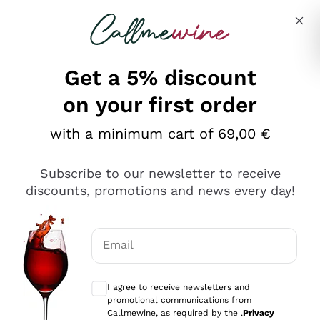
Skip to content
Describe what you are looking for
Get a 5% discount
on your first order
Ottimo
with a minimum cart of 69,00 €
4,5
/5
2.566
Subscribe to our newsletter to receive
recensioni
discounts, promotions and news every day!
Le nostre recensioni a 4 e 5 stelle.
Clicca qui per leggerle tutte >
Email
Precedente
Successivo
Optional consents to receive communicat
I agree to receive newsletters and
Ieri
promotional communications from
Ordine tutto ok, niente da dire a riguardo. Il sito in se
Callmewine, as required by the .
Privacy