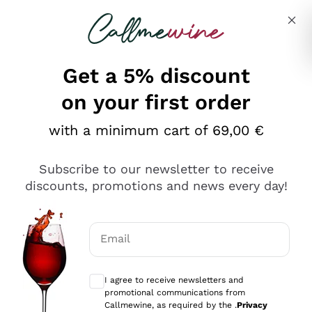
Skip to content
Describe what you are looking for
Get a 5% discount
on your first order
Ottimo
with a minimum cart of 69,00 €
4,5
/5
2.559
Subscribe to our newsletter to receive
recensioni
discounts, promotions and news every day!
Le nostre recensioni a 4 e 5 stelle.
Clicca qui per leggerle tutte >
Email
Precedente
Successivo
Optional consents to receive communicat
I agree to receive newsletters and
Oggi
promotional communications from
Il catalogo offre moltissime possibilità di scelta tra tanti
Callmewine, as required by the .
Privacy