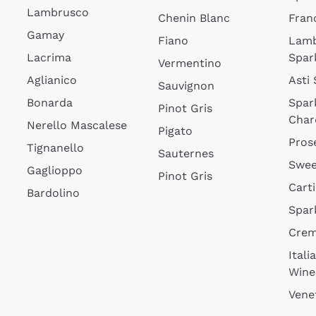
Lambrusco
Chenin Blanc
Fran
Gamay
Fiano
Lam
Lacrima
Spar
Vermentino
Aglianico
Asti
Sauvignon
Bonarda
Spar
Pinot Gris
Char
Nerello Mascalese
Pigato
Pros
Tignanello
Sauternes
Swee
Gaglioppo
Pinot Gris
Cart
Bardolino
Spar
Cre
Itali
Wine
Vene