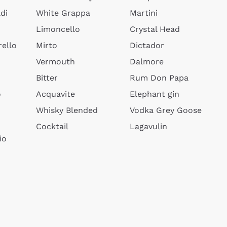
di
White Grappa
Martini
Limoncello
Crystal Head
ello
Mirto
Dictador
Vermouth
Dalmore
Bitter
Rum Don Papa
o
Acquavite
Elephant gin
Whisky Blended
Vodka Grey Goose
Cocktail
Lagavulin
io