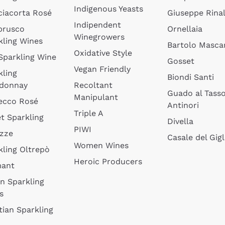
Indigenous Yeasts
ciacorta Rosé
Giuseppe Rinal
Indipendent
brusco
Ornellaia
Winegrowers
kling Wines
Bartolo Mascar
Oxidative Style
 Sparkling Wine
Gosset
Vegan Friendly
kling
Biondi Santi
donnay
Recoltant
Guado al Tass
Manipulant
ecco Rosé
Antinori
Triple A
t Sparkling
Divella
PIWI
izze
Casale del Gigl
Women Wines
kling Oltrepò
Heroic Producers
mant
an Sparkling
s
tian Sparkling