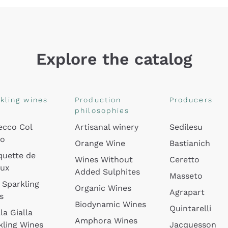
Explore the catalog
kling wines
Production
Producers
philosophies
ecco Col
Artisanal winery
Sedilesu
do
Orange Wine
Bastianich
quette de
Wines Without
Ceretto
oux
Added Sulphites
Masseto
 Sparkling
Organic Wines
Agrapart
s
Biodynamic Wines
Quintarelli
la Gialla
Amphora Wines
kling Wines
Jacquesson