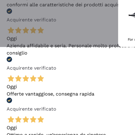
conformi alle caratteristiche dei prodotti acquistati
Acquirente verificato
Oggi
For
Azienda affidabile e seria. Personale molto profession
consiglio
Acquirente verificato
Oggi
Offerte vantaggiose, consegna rapida
Acquirente verificato
Oggi
Ottimo e rapido, un’esperienza da ripetere