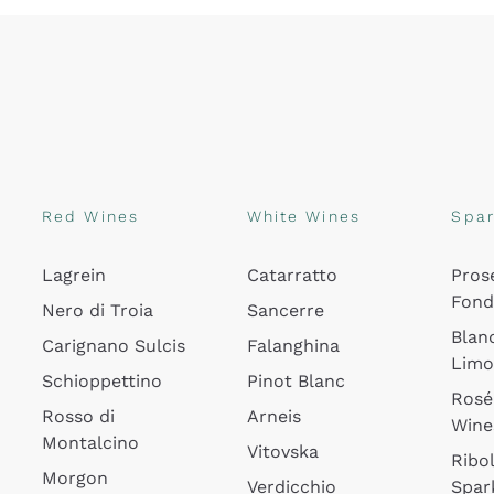
Red Wines
White Wines
Spar
Lagrein
Catarratto
Pros
Fon
Nero di Troia
Sancerre
Blan
Carignano Sulcis
Falanghina
Lim
Schioppettino
Pinot Blanc
Rosé
Rosso di
Arneis
Wine
Montalcino
Vitovska
Ribol
Morgon
Verdicchio
Spar