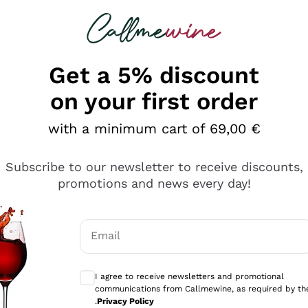
 looking for
Champagne
Sparkling Wines
Al
Get a 5% discount
on your first order
with a minimum cart of 69,00 €
Subscribe to our newsletter to receive discounts,
promotions and news every day!
Email
Optional consents to receive communicati
I agree to receive newsletters and promotional
communications from Callmewine, as required by th
tanti prodotti diversi e con un ampio range di prezzo. Le 
.
Privacy Policy