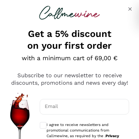
Skip to content
Describe what you are looking for
Get a 5% discount
on your first order
Ottimo
with a minimum cart of 69,00 €
4,5
/5
2.566
Subscribe to our newsletter to receive
recensioni
discounts, promotions and news every day!
Le nostre recensioni a 4 e 5 stelle.
Clicca qui per leggerle tutte >
Email
Precedente
Successivo
Optional consents to receive communicat
I agree to receive newsletters and
2 Giorni Fa
promotional communications from
Ordine tutto ok, niente da dire a riguardo. Il sito in se
Callmewine, as required by the .
Privacy