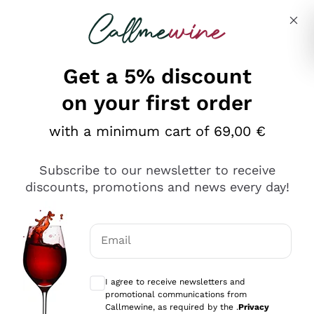
Skip to content
Describe what you are looking for
Get a 5% discount
on your first order
Ottimo
with a minimum cart of 69,00 €
4,5
/5
2.566
Subscribe to our newsletter to receive
recensioni
discounts, promotions and news every day!
Le nostre recensioni a 4 e 5 stelle.
Clicca qui per leggerle tutte >
Email
Precedente
Successivo
Optional consents to receive communicat
I agree to receive newsletters and
2 Giorni Fa
promotional communications from
Ordine tutto ok, niente da dire a riguardo. Il sito in se
Callmewine, as required by the .
Privacy