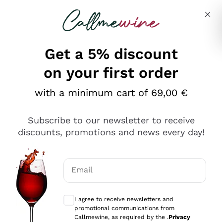
Skip to content
Describe what you are looking for
Get a 5% discount
on your first order
Ottimo
with a minimum cart of 69,00 €
4,5
/5
2.561
Subscribe to our newsletter to receive
recensioni
discounts, promotions and news every day!
Le nostre recensioni a 4 e 5 stelle.
Clicca qui per leggerle tutte >
Email
Precedente
Successivo
Optional consents to receive communicat
I agree to receive newsletters and
Oggi
promotional communications from
Acquisto semplice nelle modalità, gestito con rapidità e
Callmewine, as required by the .
Privacy