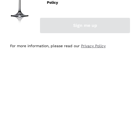
professionalità
Policy
Acquirente verificato
Sign me up
Ieri
Seri affidabili
For more information, please read our
Privacy Policy
Acquirente verificato
Ieri
Il catalogo offre moltissime possibilità di scelta tra tanti
prodotti diversi e con un ampio range di prezzo. Le
indicazioni dei consulenti sono estremamente chiare e
conformi alle caratteristiche dei prodotti acquistati
Acquirente verificato