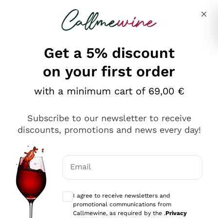
Skip to content
Describe what you are looking for
Get a 5% discount
on your first order
Ottimo
with a minimum cart of 69,00 €
4,5
/5
2.566
Subscribe to our newsletter to receive
recensioni
discounts, promotions and news every day!
Le nostre recensioni a 4 e 5 stelle.
Clicca qui per leggerle tutte >
Email
Precedente
Successivo
Optional consents to receive communicat
I agree to receive newsletters and
Ieri
promotional communications from
Ordine tutto ok, niente da dire a riguardo. Il sito in se
Callmewine, as required by the .
Privacy