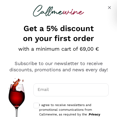
Skip to content
Describe what you are looking for
Get a 5% discount
on your first order
Ottimo
with a minimum cart of 69,00 €
4,5
/5
2.559
Subscribe to our newsletter to receive
recensioni
discounts, promotions and news every day!
Le nostre recensioni a 4 e 5 stelle.
Clicca qui per leggerle tutte >
Email
Precedente
Successivo
Optional consents to receive communicat
I agree to receive newsletters and
Oggi
promotional communications from
Il catalogo offre moltissime possibilità di scelta tra tanti
Callmewine, as required by the .
Privacy