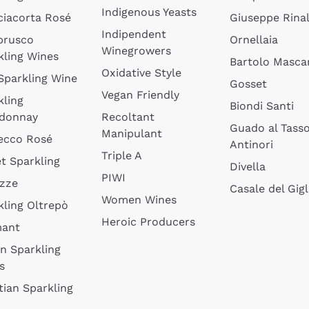
Indigenous Yeasts
ciacorta Rosé
Giuseppe Rinal
Indipendent
brusco
Ornellaia
Winegrowers
kling Wines
Bartolo Mascar
Oxidative Style
 Sparkling Wine
Gosset
Vegan Friendly
kling
Biondi Santi
donnay
Recoltant
Guado al Tass
Manipulant
ecco Rosé
Antinori
Triple A
t Sparkling
Divella
PIWI
izze
Casale del Gigl
Women Wines
kling Oltrepò
Heroic Producers
mant
an Sparkling
s
tian Sparkling