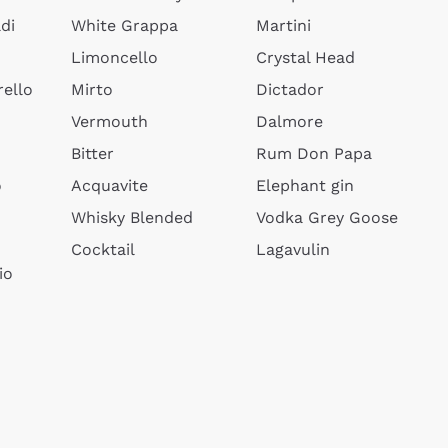
di
White Grappa
Martini
Limoncello
Crystal Head
ello
Mirto
Dictador
Vermouth
Dalmore
Bitter
Rum Don Papa
o
Acquavite
Elephant gin
Whisky Blended
Vodka Grey Goose
Cocktail
Lagavulin
io