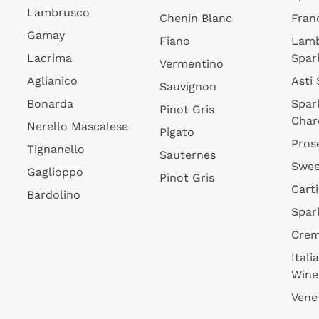
Lambrusco
Chenin Blanc
Fran
Gamay
Fiano
Lam
Lacrima
Spar
Vermentino
Aglianico
Asti
Sauvignon
Bonarda
Spar
Pinot Gris
Char
Nerello Mascalese
Pigato
Pros
Tignanello
Sauternes
Swee
Gaglioppo
Pinot Gris
Cart
Bardolino
Spar
Cre
Itali
Wine
Vene