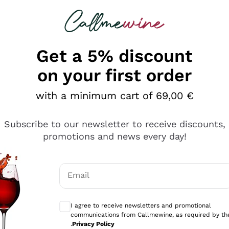
 looking for
Champagne
Sparkling Wines
Al
Get a 5% discount
on your first order
with a minimum cart of 69,00 €
Subscribe to our newsletter to receive discounts,
promotions and news every day!
Email
Optional consents to receive communicati
I agree to receive newsletters and promotional
communications from Callmewine, as required by th
tanti prodotti diversi e con un ampio range di prezzo. Le 
.
Privacy Policy