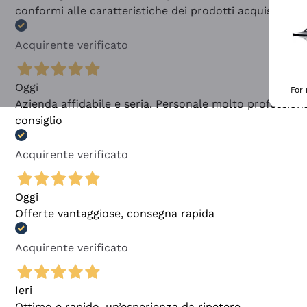
conformi alle caratteristiche dei prodotti acquistati
Acquirente verificato
Oggi
For
Azienda affidabile e seria. Personale molto profession
consiglio
Acquirente verificato
Oggi
Offerte vantaggiose, consegna rapida
Acquirente verificato
Ieri
Ottimo e rapido, un’esperienza da ripetere