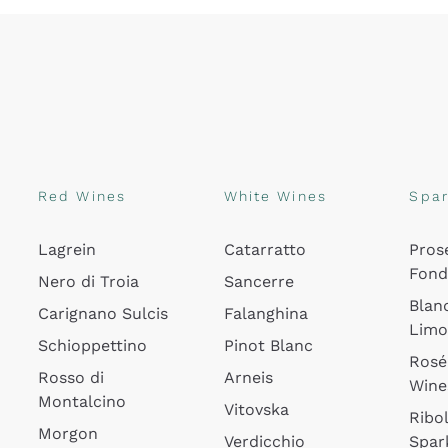
Red Wines
White Wines
Spar
Lagrein
Catarratto
Pros
Fon
Nero di Troia
Sancerre
Blan
Carignano Sulcis
Falanghina
Lim
Schioppettino
Pinot Blanc
Rosé
Rosso di
Arneis
Wine
Montalcino
Vitovska
Ribol
Morgon
Verdicchio
Spar