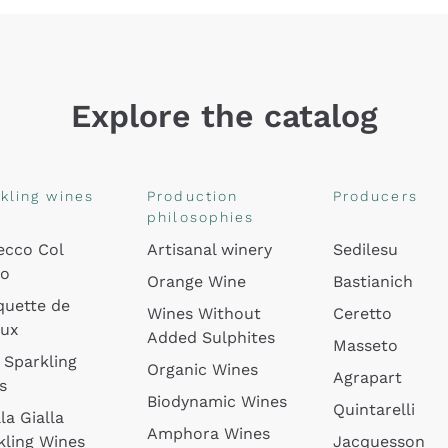
Explore the catalog
kling wines
Production
Producers
philosophies
ecco Col
Artisanal winery
Sedilesu
do
Orange Wine
Bastianich
quette de
Wines Without
Ceretto
oux
Added Sulphites
Masseto
 Sparkling
Organic Wines
Agrapart
s
Biodynamic Wines
Quintarelli
la Gialla
Amphora Wines
kling Wines
Jacquesson