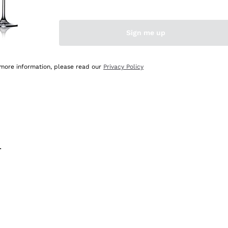
na e lo consiglio! 👍
Sign me up
 more information, please read our
Privacy Policy
.