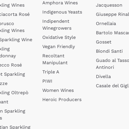
Amphora Wines
kling Wines
Jacquesson
Indigenous Yeasts
ciacorta Rosé
Giuseppe Rinal
Indipendent
brusco
Ornellaia
Winegrowers
kling Wines
Bartolo Mascar
Oxidative Style
 Sparkling Wine
Gosset
Vegan Friendly
kling
Biondi Santi
donnay
Recoltant
Guado al Tass
Manipulant
ecco Rosé
Antinori
Triple A
t Sparkling
Divella
PIWI
izze
Casale del Gigl
Women Wines
kling Oltrepò
Heroic Producers
mant
an Sparkling
s
tian Sparkling