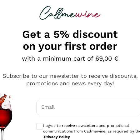
 looking for
Champagne
Sparkling Wines
Al
Get a 5% discount
on your first order
with a minimum cart of 69,00 €
Subscribe to our newsletter to receive discounts,
promotions and news every day!
Email
Optional consents to receive communicati
I agree to receive newsletters and promotional
communications from Callmewine, as required by th
se non è male ma secondo me ci sono alternative che hanno p
.
Privacy Policy