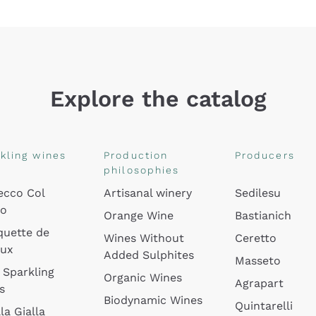
Explore the catalog
kling wines
Production
Producers
philosophies
ecco Col
Artisanal winery
Sedilesu
do
Orange Wine
Bastianich
quette de
Wines Without
Ceretto
oux
Added Sulphites
Masseto
 Sparkling
Organic Wines
Agrapart
s
Biodynamic Wines
Quintarelli
la Gialla