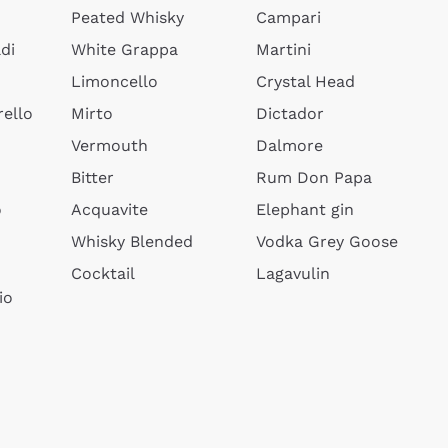
Peated Whisky
Campari
di
White Grappa
Martini
Limoncello
Crystal Head
ello
Mirto
Dictador
Vermouth
Dalmore
Bitter
Rum Don Papa
o
Acquavite
Elephant gin
Whisky Blended
Vodka Grey Goose
Cocktail
Lagavulin
io