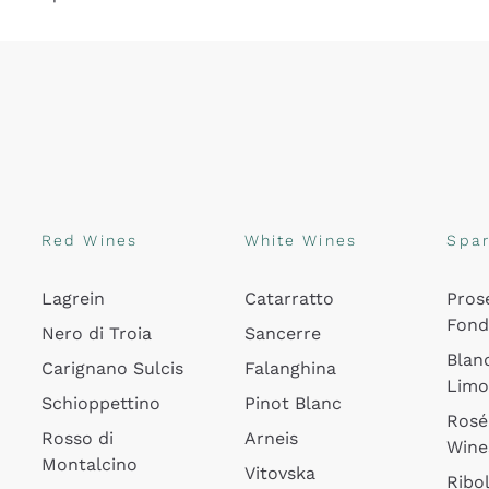
Red Wines
White Wines
Spar
Lagrein
Catarratto
Pros
Fon
Nero di Troia
Sancerre
Blan
Carignano Sulcis
Falanghina
Lim
Schioppettino
Pinot Blanc
Rosé
Rosso di
Arneis
Wine
Montalcino
Vitovska
Ribol