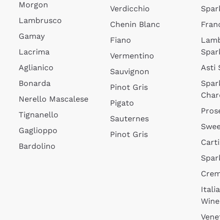
Morgon
Verdicchio
Spar
Lambrusco
Chenin Blanc
Fran
Gamay
Fiano
Lam
Lacrima
Spar
Vermentino
Aglianico
Asti
Sauvignon
Bonarda
Spar
Pinot Gris
Char
Nerello Mascalese
Pigato
Pros
Tignanello
Sauternes
Swee
Gaglioppo
Pinot Gris
Cart
Bardolino
Spar
Cre
Itali
Wine
Vene