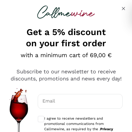
Skip to content
Describe what you are looking for
Get a 5% discount
on your first order
Ottimo
with a minimum cart of 69,00 €
4,5
/5
2.566
Subscribe to our newsletter to receive
recensioni
discounts, promotions and news every day!
Le nostre recensioni a 4 e 5 stelle.
Clicca qui per leggerle tutte >
Email
Precedente
Successivo
Optional consents to receive communicat
I agree to receive newsletters and
Ieri
promotional communications from
Ordine tutto ok, niente da dire a riguardo. Il sito in se
Callmewine, as required by the .
Privacy