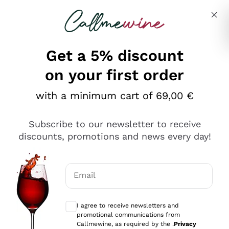
Skip to content
Describe what you are looking for
Get a 5% discount
on your first order
Ottimo
with a minimum cart of 69,00 €
4,5
/5
2.566
Subscribe to our newsletter to receive
recensioni
discounts, promotions and news every day!
Le nostre recensioni a 4 e 5 stelle.
Clicca qui per leggerle tutte >
Email
Precedente
Successivo
Optional consents to receive communicat
I agree to receive newsletters and
Ieri
promotional communications from
Ordine tutto ok, niente da dire a riguardo. Il sito in se
Callmewine, as required by the .
Privacy