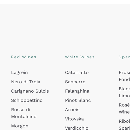
Red Wines
White Wines
Spar
Lagrein
Catarratto
Pros
Fon
Nero di Troia
Sancerre
Blan
Carignano Sulcis
Falanghina
Lim
Schioppettino
Pinot Blanc
Rosé
Rosso di
Arneis
Wine
Montalcino
Vitovska
Ribol
Morgon
Verdicchio
Spar