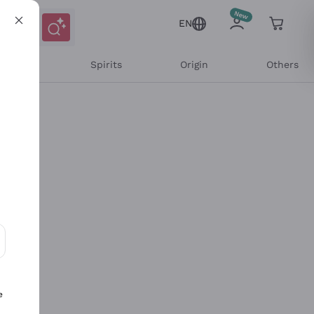
EN
l Wines
Spirits
Origin
Others
ons and personalized offers
e