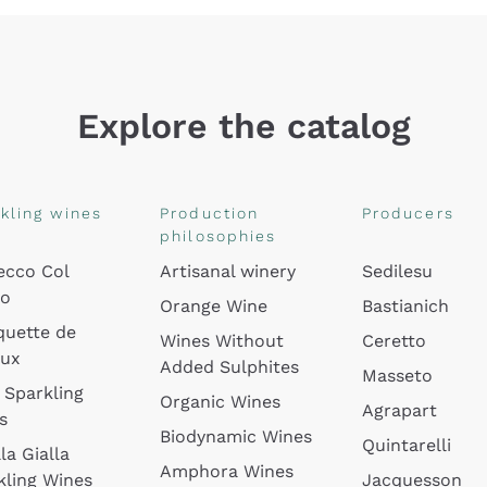
Explore the catalog
kling wines
Production
Producers
philosophies
ecco Col
Artisanal winery
Sedilesu
do
Orange Wine
Bastianich
quette de
Wines Without
Ceretto
oux
Added Sulphites
Masseto
 Sparkling
Organic Wines
Agrapart
s
Biodynamic Wines
Quintarelli
la Gialla
Amphora Wines
kling Wines
Jacquesson