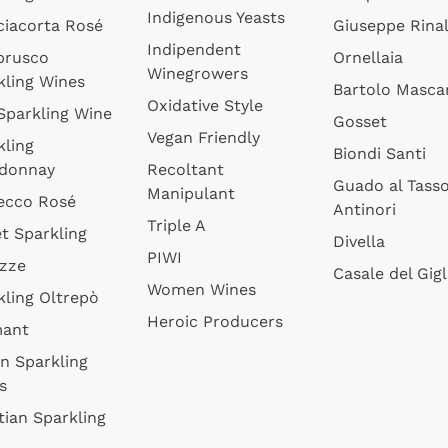
Indigenous Yeasts
ciacorta Rosé
Giuseppe Rinal
Indipendent
brusco
Ornellaia
Winegrowers
kling Wines
Bartolo Mascar
Oxidative Style
 Sparkling Wine
Gosset
Vegan Friendly
kling
Biondi Santi
donnay
Recoltant
Guado al Tass
Manipulant
ecco Rosé
Antinori
Triple A
t Sparkling
Divella
PIWI
izze
Casale del Gigl
Women Wines
kling Oltrepò
Heroic Producers
mant
an Sparkling
s
tian Sparkling