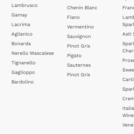
Lambrusco
Chenin Blanc
Fran
Gamay
Fiano
Lam
Lacrima
Spar
Vermentino
Aglianico
Asti
Sauvignon
Bonarda
Spar
Pinot Gris
Char
Nerello Mascalese
Pigato
Pros
Tignanello
Sauternes
Swee
Gaglioppo
Pinot Gris
Cart
Bardolino
Spar
Cre
Itali
Wine
Vene