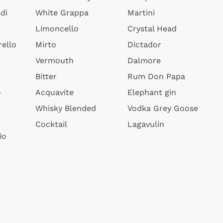
di
White Grappa
Martini
Limoncello
Crystal Head
ello
Mirto
Dictador
Vermouth
Dalmore
Bitter
Rum Don Papa
o
Acquavite
Elephant gin
Whisky Blended
Vodka Grey Goose
Cocktail
Lagavulin
io