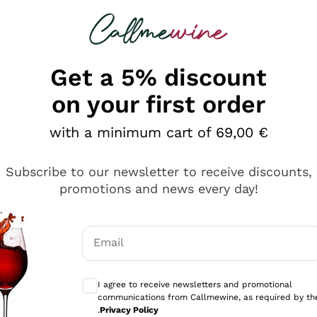
 looking for
Champagne
Sparkling Wines
Al
Get a 5% discount
on your first order
with a minimum cart of 69,00 €
Subscribe to our newsletter to receive discounts,
promotions and news every day!
Email
Optional consents to receive communicati
I agree to receive newsletters and promotional
communications from Callmewine, as required by th
e professionalità
.
Privacy Policy