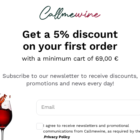
 looking for
Champagne
Sparkling Wines
Al
Get a 5% discount
on your first order
with a minimum cart of 69,00 €
Subscribe to our newsletter to receive discounts,
promotions and news every day!
Email
Optional consents to receive communicati
I agree to receive newsletters and promotional
communications from Callmewine, as required by th
e professionalità
.
Privacy Policy