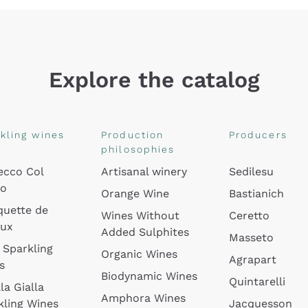
Explore the catalog
kling wines
Production
Producers
philosophies
ecco Col
Artisanal winery
Sedilesu
do
Orange Wine
Bastianich
quette de
Wines Without
Ceretto
oux
Added Sulphites
Masseto
 Sparkling
Organic Wines
Agrapart
s
Biodynamic Wines
Quintarelli
la Gialla
Amphora Wines
kling Wines
Jacquesson