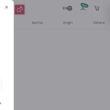
EN
l Wines
Spirits
Origin
Others
ons and personalized offers
e