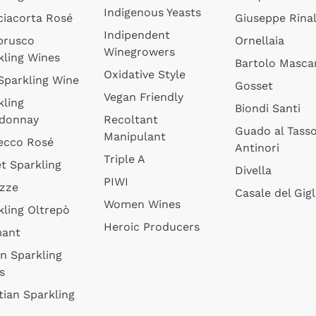
Indigenous Yeasts
ciacorta Rosé
Giuseppe Rinal
Indipendent
brusco
Ornellaia
Winegrowers
kling Wines
Bartolo Mascar
Oxidative Style
 Sparkling Wine
Gosset
Vegan Friendly
kling
Biondi Santi
donnay
Recoltant
Guado al Tass
Manipulant
ecco Rosé
Antinori
Triple A
t Sparkling
Divella
PIWI
izze
Casale del Gigl
Women Wines
kling Oltrepò
Heroic Producers
mant
an Sparkling
s
tian Sparkling