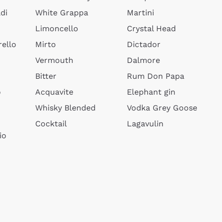
di
White Grappa
Martini
Limoncello
Crystal Head
ello
Mirto
Dictador
Vermouth
Dalmore
Bitter
Rum Don Papa
o
Acquavite
Elephant gin
Whisky Blended
Vodka Grey Goose
Cocktail
Lagavulin
io