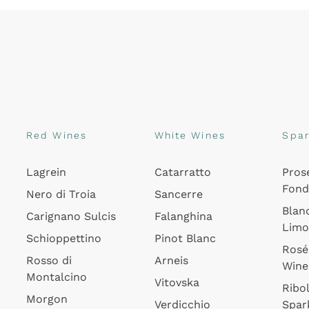
Red Wines
White Wines
Spar
Lagrein
Catarratto
Pros
Fon
Nero di Troia
Sancerre
Blan
Carignano Sulcis
Falanghina
Lim
Schioppettino
Pinot Blanc
Rosé
Rosso di
Arneis
Wine
Montalcino
Vitovska
Ribol
Morgon
Verdicchio
Spar