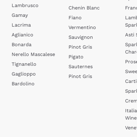
Lambrusco
Chenin Blanc
Fran
Gamay
Fiano
Lam
Lacrima
Spar
Vermentino
Aglianico
Asti
Sauvignon
Bonarda
Spar
Pinot Gris
Char
Nerello Mascalese
Pigato
Pros
Tignanello
Sauternes
Swee
Gaglioppo
Pinot Gris
Cart
Bardolino
Spar
Cre
Itali
Wine
Vene