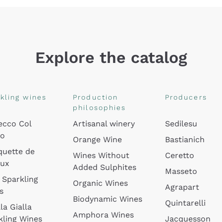
Explore the catalog
kling wines
Production
Producers
philosophies
ecco Col
Artisanal winery
Sedilesu
do
Orange Wine
Bastianich
quette de
Wines Without
Ceretto
oux
Added Sulphites
Masseto
 Sparkling
Organic Wines
Agrapart
s
Biodynamic Wines
Quintarelli
la Gialla
Amphora Wines
kling Wines
Jacquesson