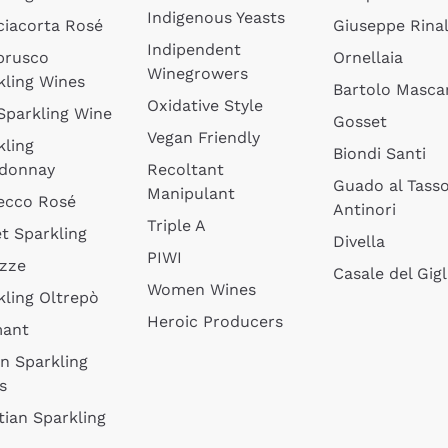
Indigenous Yeasts
ciacorta Rosé
Giuseppe Rinal
Indipendent
brusco
Ornellaia
Winegrowers
kling Wines
Bartolo Mascar
Oxidative Style
 Sparkling Wine
Gosset
Vegan Friendly
kling
Biondi Santi
donnay
Recoltant
Guado al Tass
Manipulant
ecco Rosé
Antinori
Triple A
t Sparkling
Divella
PIWI
izze
Casale del Gigl
Women Wines
kling Oltrepò
Heroic Producers
mant
an Sparkling
s
tian Sparkling