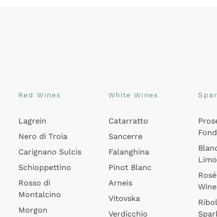
Red Wines
White Wines
Spar
Lagrein
Catarratto
Pros
Fon
Nero di Troia
Sancerre
Blan
Carignano Sulcis
Falanghina
Lim
Schioppettino
Pinot Blanc
Rosé
Rosso di
Arneis
Wine
Montalcino
Vitovska
Ribol
Morgon
Verdicchio
Spar