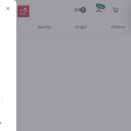
EN
l Wines
Spirits
Origin
Others
ons and personalized offers
e