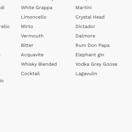
di
White Grappa
Martini
Limoncello
Crystal Head
ello
Mirto
Dictador
Vermouth
Dalmore
Bitter
Rum Don Papa
o
Acquavite
Elephant gin
Whisky Blended
Vodka Grey Goose
Cocktail
Lagavulin
io