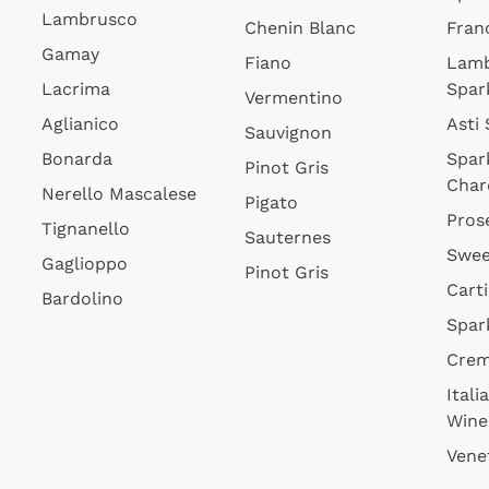
Lambrusco
Chenin Blanc
Fran
Gamay
Fiano
Lam
Lacrima
Spar
Vermentino
Aglianico
Asti
Sauvignon
Bonarda
Spar
Pinot Gris
Char
Nerello Mascalese
Pigato
Pros
Tignanello
Sauternes
Swee
Gaglioppo
Pinot Gris
Cart
Bardolino
Spar
Cre
Itali
Wine
Vene