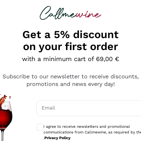
 looking for
Champagne
Sparkling Wines
Al
Get a 5% discount
on your first order
with a minimum cart of 69,00 €
Subscribe to our newsletter to receive discounts,
promotions and news every day!
Email
Optional consents to receive communicati
I agree to receive newsletters and promotional
communications from Callmewine, as required by th
e professionalità
.
Privacy Policy