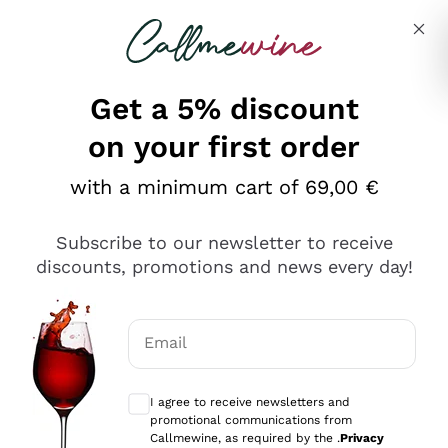
Skip to content
Describe what you are looking for
Get a 5% discount
on your first order
Ottimo
with a minimum cart of 69,00 €
4,5
/5
2.566
Subscribe to our newsletter to receive
recensioni
discounts, promotions and news every day!
Le nostre recensioni a 4 e 5 stelle.
Clicca qui per leggerle tutte >
Email
Precedente
Successivo
Optional consents to receive communicat
I agree to receive newsletters and
Oggi
promotional communications from
Ordine tutto ok, niente da dire a riguardo. Il sito in se
Callmewine, as required by the .
Privacy