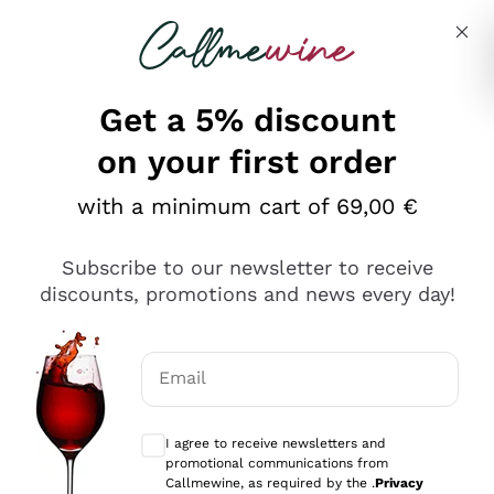
Skip to content
Describe what you are looking for
Get a 5% discount
on your first order
Ottimo
with a minimum cart of 69,00 €
4,5
/5
2.566
Subscribe to our newsletter to receive
recensioni
discounts, promotions and news every day!
Le nostre recensioni a 4 e 5 stelle.
Clicca qui per leggerle tutte >
Email
Precedente
Successivo
Optional consents to receive communicat
I agree to receive newsletters and
Ieri
promotional communications from
Ordine tutto ok, niente da dire a riguardo. Il sito in se
Callmewine, as required by the .
Privacy