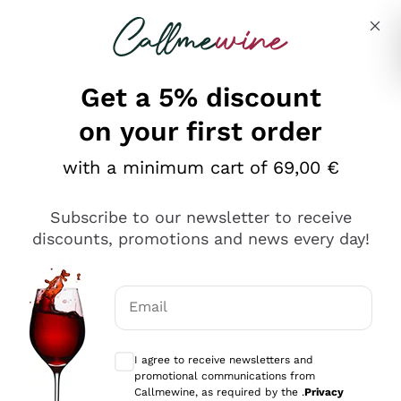
Skip to content
Describe what you are looking for
Get a 5% discount
on your first order
Ottimo
with a minimum cart of 69,00 €
4,5
/5
2.566
Subscribe to our newsletter to receive
recensioni
discounts, promotions and news every day!
Le nostre recensioni a 4 e 5 stelle.
Clicca qui per leggerle tutte >
Email
Precedente
Successivo
Optional consents to receive communicat
I agree to receive newsletters and
Oggi
promotional communications from
Ordine tutto ok, niente da dire a riguardo. Il sito in se
Callmewine, as required by the .
Privacy