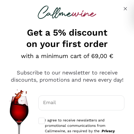
Skip to content
Describe what you are looking for
Get a 5% discount
on your first order
Ottimo
with a minimum cart of 69,00 €
4,5
/5
2.561
Subscribe to our newsletter to receive
recensioni
discounts, promotions and news every day!
Le nostre recensioni a 4 e 5 stelle.
Clicca qui per leggerle tutte >
Email
Precedente
Successivo
Optional consents to receive communicat
I agree to receive newsletters and
Oggi
promotional communications from
Acquisto semplice nelle modalità, gestito con rapidità e
Callmewine, as required by the .
Privacy