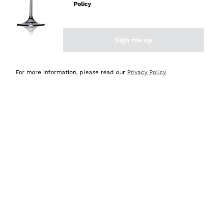
professionalità
Policy
Acquirente verificato
Sign me up
Oggi
Seri affidabili
For more information, please read our
Privacy Policy
Acquirente verificato
Ieri
Il catalogo offre moltissime possibilità di scelta tra tanti
prodotti diversi e con un ampio range di prezzo. Le
indicazioni dei consulenti sono estremamente chiare e
conformi alle caratteristiche dei prodotti acquistati
Acquirente verificato