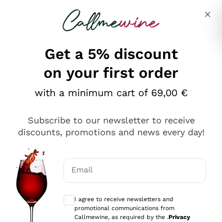
Skip to content
Describe what you are looking for
Get a 5% discount
on your first order
Ottimo
with a minimum cart of 69,00 €
4,5
/5
2.559
Subscribe to our newsletter to receive
recensioni
discounts, promotions and news every day!
Le nostre recensioni a 4 e 5 stelle.
Clicca qui per leggerle tutte >
Email
Precedente
Successivo
Optional consents to receive communicat
I agree to receive newsletters and
Oggi
promotional communications from
Il catalogo offre moltissime possibilità di scelta tra tanti
Callmewine, as required by the .
Privacy