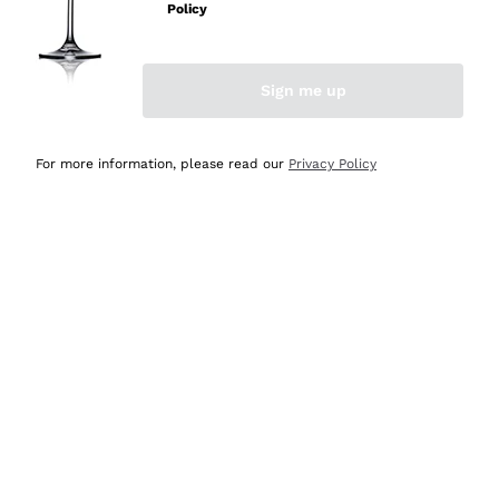
professionalità
Policy
Acquirente verificato
Sign me up
Oggi
Seri affidabili
For more information, please read our
Privacy Policy
Acquirente verificato
Ieri
Il catalogo offre moltissime possibilità di scelta tra tanti
prodotti diversi e con un ampio range di prezzo. Le
indicazioni dei consulenti sono estremamente chiare e
conformi alle caratteristiche dei prodotti acquistati
Acquirente verificato