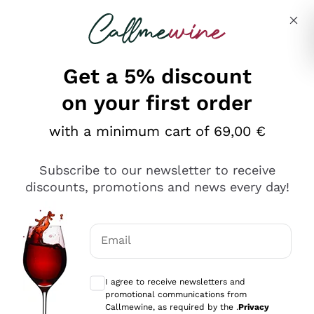
Skip to content
Describe what you are looking for
Get a 5% discount
on your first order
Ottimo
with a minimum cart of 69,00 €
4,5
/5
2.561
Subscribe to our newsletter to receive
recensioni
discounts, promotions and news every day!
Le nostre recensioni a 4 e 5 stelle.
Clicca qui per leggerle tutte >
Email
Precedente
Successivo
Optional consents to receive communicat
I agree to receive newsletters and
Oggi
promotional communications from
Acquisto semplice nelle modalità, gestito con rapidità e
Callmewine, as required by the .
Privacy