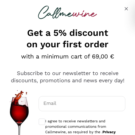
Skip to content
Describe what you are looking for
Get a 5% discount
on your first order
Ottimo
with a minimum cart of 69,00 €
4,5
/5
2.559
Subscribe to our newsletter to receive
recensioni
discounts, promotions and news every day!
Le nostre recensioni a 4 e 5 stelle.
Clicca qui per leggerle tutte >
Email
Precedente
Successivo
Optional consents to receive communicat
I agree to receive newsletters and
Oggi
promotional communications from
Il catalogo offre moltissime possibilità di scelta tra tanti
Callmewine, as required by the .
Privacy