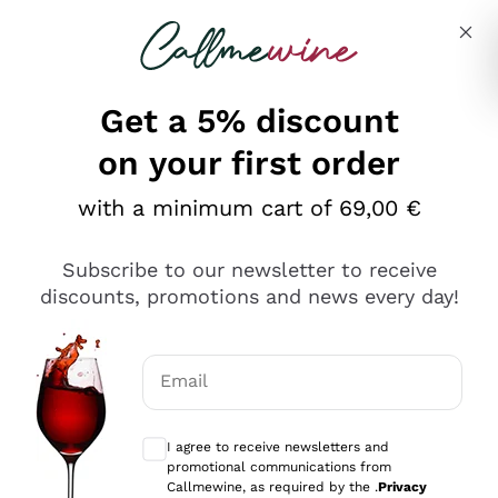
Skip to content
Describe what you are looking for
Get a 5% discount
on your first order
Ottimo
with a minimum cart of 69,00 €
4,5
/5
2.566
Subscribe to our newsletter to receive
recensioni
discounts, promotions and news every day!
Le nostre recensioni a 4 e 5 stelle.
Clicca qui per leggerle tutte >
Email
Precedente
Successivo
Optional consents to receive communicat
I agree to receive newsletters and
2 Giorni Fa
promotional communications from
Ordine tutto ok, niente da dire a riguardo. Il sito in se
Callmewine, as required by the .
Privacy