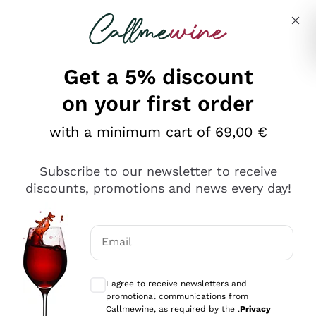
Skip to content
Describe what you are looking for
Get a 5% discount
on your first order
Ottimo
with a minimum cart of 69,00 €
4,5
/5
2.551
Subscribe to our newsletter to receive
recensioni
discounts, promotions and news every day!
Le nostre recensioni a 4 e 5 stelle.
Clicca qui per leggerle tutte >
Email
Precedente
Successivo
Optional consents to receive communicat
I agree to receive newsletters and
Oggi
promotional communications from
Perfetti e attenti al cliente
Callmewine, as required by the .
Privacy