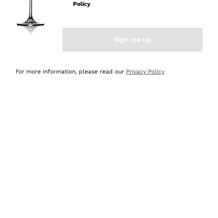
Policy
Acquirente verificato
Sign me up
Ieri
Semplice nell'uso, puntuali e veloci.
For more information, please read our
Privacy Policy
Acquirente verificato
Ieri
Ottima come sempre!
Acquirente verificato
2 Giorni Fa
Buona esperienza
Acquirente verificato