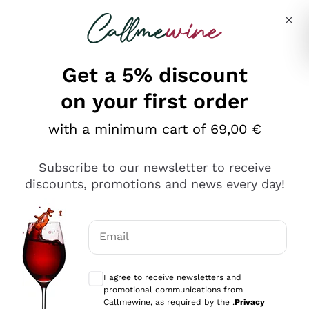
Skip to content
Describe what you are looking for
Get a 5% discount
on your first order
Ottimo
with a minimum cart of 69,00 €
4,5
/5
2.566
Subscribe to our newsletter to receive
recensioni
discounts, promotions and news every day!
Le nostre recensioni a 4 e 5 stelle.
Clicca qui per leggerle tutte >
Email
Precedente
Successivo
Optional consents to receive communicat
I agree to receive newsletters and
Oggi
promotional communications from
Ordine tutto ok, niente da dire a riguardo. Il sito in se
Callmewine, as required by the .
Privacy