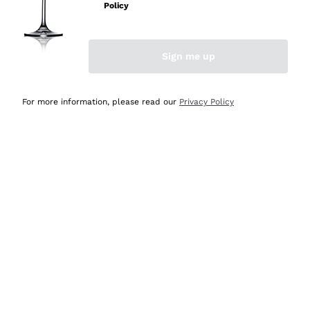
velocissima
Policy
Acquirente verificato
Sign me up
Ieri
Perfetti e attenti al cliente
For more information, please read our
Privacy Policy
Acquirente verificato
2 Giorni Fa
Semplice nell'uso, puntuali e veloci.
Acquirente verificato
2 Giorni Fa
Ottima come sempre!