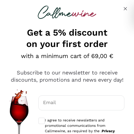
Skip to content
Describe what you are looking for
Get a 5% discount
on your first order
Ottimo
with a minimum cart of 69,00 €
4,5
/5
2.552
Subscribe to our newsletter to receive
recensioni
discounts, promotions and news every day!
Le nostre recensioni a 4 e 5 stelle.
Clicca qui per leggerle tutte >
Email
Precedente
Successivo
Optional consents to receive communicat
I agree to receive newsletters and
Oggi
promotional communications from
Ottima facilità di acquisto sul sito e consegna
Callmewine, as required by the .
Privacy