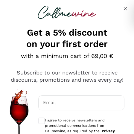
Skip to content
Describe what you are looking for
Get a 5% discount
on your first order
Ottimo
with a minimum cart of 69,00 €
4,5
/5
2.561
Subscribe to our newsletter to receive
recensioni
discounts, promotions and news every day!
Le nostre recensioni a 4 e 5 stelle.
Clicca qui per leggerle tutte >
Email
Precedente
Successivo
Optional consents to receive communicat
I agree to receive newsletters and
Oggi
promotional communications from
Acquisto semplice nelle modalità, gestito con rapidità e
Callmewine, as required by the .
Privacy