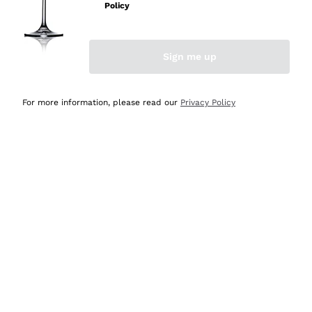
professionalità
Policy
Acquirente verificato
Sign me up
Oggi
Seri affidabili
For more information, please read our
Privacy Policy
Acquirente verificato
Ieri
Il catalogo offre moltissime possibilità di scelta tra tanti
prodotti diversi e con un ampio range di prezzo. Le
indicazioni dei consulenti sono estremamente chiare e
conformi alle caratteristiche dei prodotti acquistati
Acquirente verificato