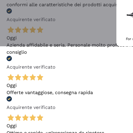
conformi alle caratteristiche dei prodotti acquistati
Acquirente verificato
Oggi
For
Azienda affidabile e seria. Personale molto profession
consiglio
Acquirente verificato
Oggi
Offerte vantaggiose, consegna rapida
Acquirente verificato
Oggi
Ottimo e rapido, un’esperienza da ripetere