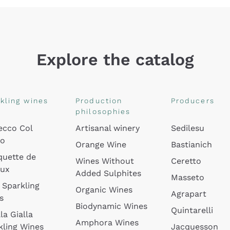
Explore the catalog
kling wines
Production
Producers
philosophies
ecco Col
Artisanal winery
Sedilesu
do
Orange Wine
Bastianich
quette de
Wines Without
Ceretto
oux
Added Sulphites
Masseto
 Sparkling
Organic Wines
Agrapart
s
Biodynamic Wines
Quintarelli
la Gialla
Amphora Wines
kling Wines
Jacquesson