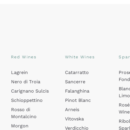
Red Wines
White Wines
Spar
Lagrein
Catarratto
Pros
Fon
Nero di Troia
Sancerre
Blan
Carignano Sulcis
Falanghina
Lim
Schioppettino
Pinot Blanc
Rosé
Rosso di
Arneis
Wine
Montalcino
Vitovska
Ribol
Morgon
Verdicchio
Spar