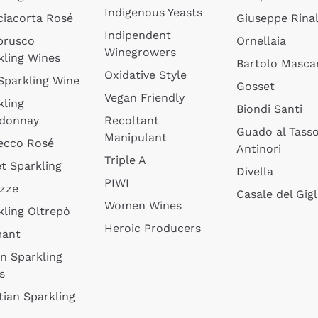
Indigenous Yeasts
ciacorta Rosé
Giuseppe Rinal
Indipendent
brusco
Ornellaia
Winegrowers
kling Wines
Bartolo Mascar
Oxidative Style
 Sparkling Wine
Gosset
Vegan Friendly
kling
Biondi Santi
donnay
Recoltant
Guado al Tass
Manipulant
ecco Rosé
Antinori
Triple A
t Sparkling
Divella
PIWI
izze
Casale del Gigl
Women Wines
kling Oltrepò
Heroic Producers
mant
an Sparkling
s
tian Sparkling