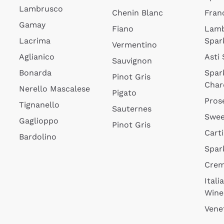
Lambrusco
Chenin Blanc
Fran
Gamay
Fiano
Lam
Lacrima
Spar
Vermentino
Aglianico
Asti
Sauvignon
Bonarda
Spar
Pinot Gris
Char
Nerello Mascalese
Pigato
Pros
Tignanello
Sauternes
Swee
Gaglioppo
Pinot Gris
Cart
Bardolino
Spar
Cre
Itali
Wine
Vene