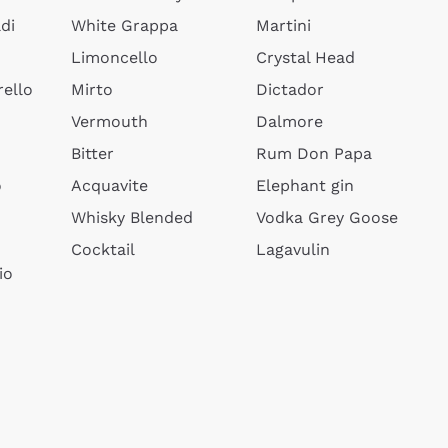
di
White Grappa
Martini
Limoncello
Crystal Head
ello
Mirto
Dictador
Vermouth
Dalmore
Bitter
Rum Don Papa
o
Acquavite
Elephant gin
Whisky Blended
Vodka Grey Goose
Cocktail
Lagavulin
io