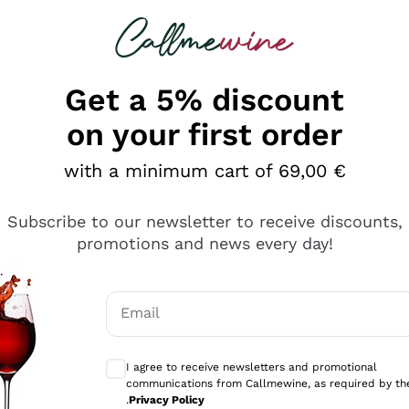
 looking for
Champagne
Sparkling Wines
Al
Get a 5% discount
on your first order
with a minimum cart of 69,00 €
Subscribe to our newsletter to receive discounts,
promotions and news every day!
Email
Optional consents to receive communicati
I agree to receive newsletters and promotional
communications from Callmewine, as required by th
tanti prodotti diversi e con un ampio range di prezzo. Le 
.
Privacy Policy