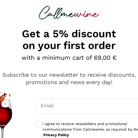
 looking for
Champagne
Sparkling Wines
Al
Get a 5% discount
on your first order
with a minimum cart of 69,00 €
Subscribe to our newsletter to receive discounts,
promotions and news every day!
Email
Optional consents to receive communicati
I agree to receive newsletters and promotional
communications from Callmewine, as required by th
e professionalità
.
Privacy Policy