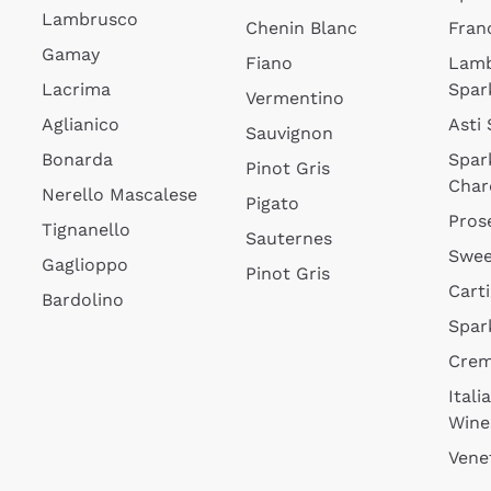
Lambrusco
Chenin Blanc
Fran
Gamay
Fiano
Lam
Lacrima
Spar
Vermentino
Aglianico
Asti
Sauvignon
Bonarda
Spar
Pinot Gris
Char
Nerello Mascalese
Pigato
Pros
Tignanello
Sauternes
Swee
Gaglioppo
Pinot Gris
Cart
Bardolino
Spar
Cre
Itali
Wine
Vene