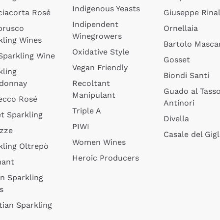
Indigenous Yeasts
ciacorta Rosé
Giuseppe Rinal
Indipendent
brusco
Ornellaia
Winegrowers
kling Wines
Bartolo Mascar
Oxidative Style
 Sparkling Wine
Gosset
Vegan Friendly
kling
Biondi Santi
donnay
Recoltant
Guado al Tass
Manipulant
ecco Rosé
Antinori
Triple A
t Sparkling
Divella
PIWI
izze
Casale del Gigl
Women Wines
kling Oltrepò
Heroic Producers
mant
an Sparkling
s
tian Sparkling