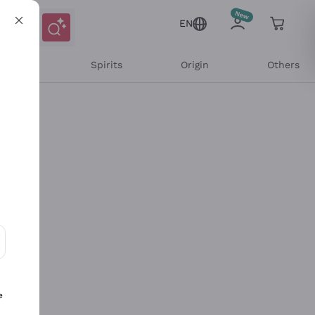
EN
l Wines
Spirits
Origin
Others
ons and personalized offers
e