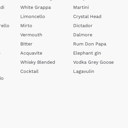
di
White Grappa
Martini
Limoncello
Crystal Head
ello
Mirto
Dictador
Vermouth
Dalmore
Bitter
Rum Don Papa
o
Acquavite
Elephant gin
Whisky Blended
Vodka Grey Goose
Cocktail
Lagavulin
io