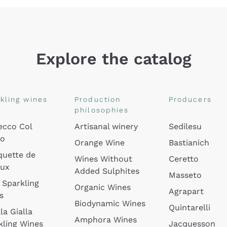
Explore the catalog
kling wines
Production
Producers
philosophies
ecco Col
Artisanal winery
Sedilesu
do
Orange Wine
Bastianich
quette de
Wines Without
Ceretto
oux
Added Sulphites
Masseto
 Sparkling
Organic Wines
Agrapart
s
Biodynamic Wines
Quintarelli
la Gialla
Amphora Wines
kling Wines
Jacquesson