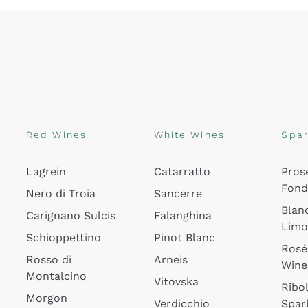
Red Wines
White Wines
Spar
Lagrein
Catarratto
Pros
Fon
Nero di Troia
Sancerre
Blan
Carignano Sulcis
Falanghina
Lim
Schioppettino
Pinot Blanc
Rosé
Rosso di
Arneis
Wine
Montalcino
Vitovska
Ribol
Morgon
Verdicchio
Spar