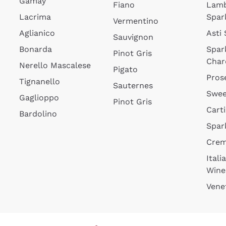
Gamay
Fiano
Lam
Lacrima
Spar
Vermentino
Aglianico
Asti
Sauvignon
Bonarda
Spar
Pinot Gris
Char
Nerello Mascalese
Pigato
Pros
Tignanello
Sauternes
Swee
Gaglioppo
Pinot Gris
Cart
Bardolino
Spar
Cre
Itali
Wine
Vene