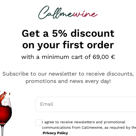
 looking for
Champagne
Sparkling Wines
Al
Get a 5% discount
on your first order
with a minimum cart of 69,00 €
Subscribe to our newsletter to receive discounts,
promotions and news every day!
Email
Optional consents to receive communicati
I agree to receive newsletters and promotional
communications from Callmewine, as required by th
sima
.
Privacy Policy