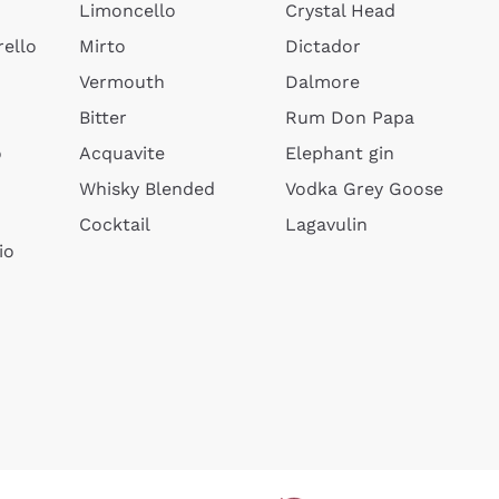
Limoncello
Crystal Head
ello
Mirto
Dictador
Vermouth
Dalmore
Bitter
Rum Don Papa
o
Acquavite
Elephant gin
Whisky Blended
Vodka Grey Goose
Cocktail
Lagavulin
io