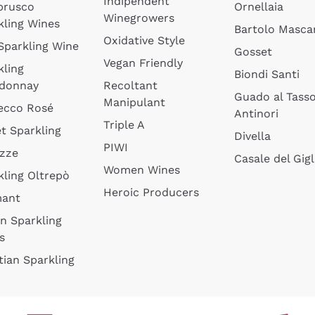
Indipendent
brusco
Ornellaia
Winegrowers
kling Wines
Bartolo Mascar
Oxidative Style
 Sparkling Wine
Gosset
Vegan Friendly
kling
Biondi Santi
donnay
Recoltant
Guado al Tass
Manipulant
ecco Rosé
Antinori
Triple A
t Sparkling
Divella
PIWI
izze
Casale del Gigl
Women Wines
kling Oltrepò
Heroic Producers
mant
an Sparkling
s
tian Sparkling