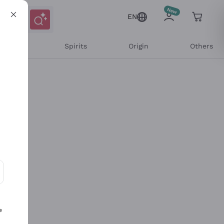
EN
l Wines
Spirits
Origin
Others
ons and personalized offers
e