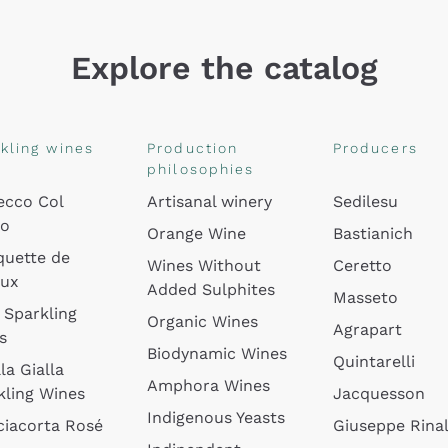
Explore the catalog
kling wines
Production
Producers
philosophies
ecco Col
Artisanal winery
Sedilesu
do
Orange Wine
Bastianich
quette de
Wines Without
Ceretto
oux
Added Sulphites
Masseto
 Sparkling
Organic Wines
Agrapart
s
Biodynamic Wines
Quintarelli
la Gialla
Amphora Wines
kling Wines
Jacquesson
Indigenous Yeasts
ciacorta Rosé
Giuseppe Rinal