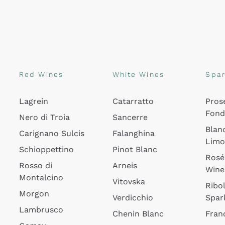
Red Wines
White Wines
Spar
Lagrein
Catarratto
Pros
Fon
Nero di Troia
Sancerre
Blan
Carignano Sulcis
Falanghina
Lim
Schioppettino
Pinot Blanc
Rosé
Rosso di
Arneis
Wine
Montalcino
Vitovska
Ribol
Morgon
Verdicchio
Spar
Lambrusco
Chenin Blanc
Fran