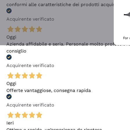
conformi alle caratteristiche dei prodotti acquistati
Acquirente verificato
Oggi
For
Azienda affidabile e seria. Personale molto profession
consiglio
Acquirente verificato
Oggi
Offerte vantaggiose, consegna rapida
Acquirente verificato
Ieri
Ottimo e rapido, un’esperienza da ripetere