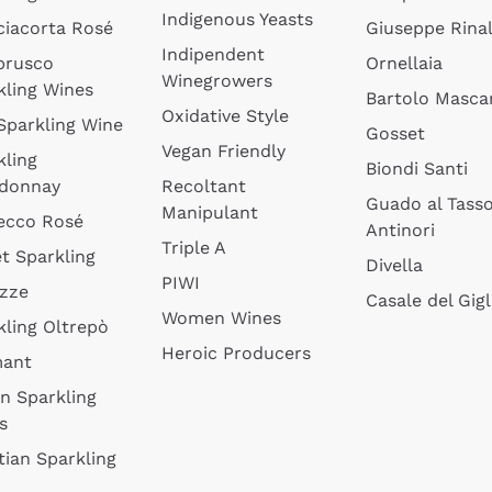
Indigenous Yeasts
ciacorta Rosé
Giuseppe Rinal
Indipendent
brusco
Ornellaia
Winegrowers
kling Wines
Bartolo Mascar
Oxidative Style
 Sparkling Wine
Gosset
Vegan Friendly
kling
Biondi Santi
donnay
Recoltant
Guado al Tass
Manipulant
ecco Rosé
Antinori
Triple A
t Sparkling
Divella
PIWI
izze
Casale del Gigl
Women Wines
kling Oltrepò
Heroic Producers
mant
an Sparkling
s
tian Sparkling