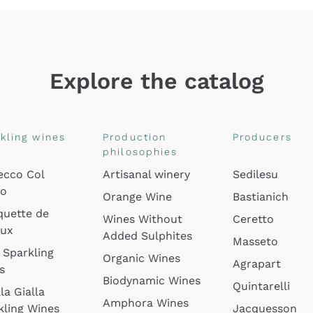
Explore the catalog
kling wines
Production
Producers
philosophies
ecco Col
Artisanal winery
Sedilesu
do
Orange Wine
Bastianich
quette de
Wines Without
Ceretto
oux
Added Sulphites
Masseto
 Sparkling
Organic Wines
Agrapart
s
Biodynamic Wines
Quintarelli
la Gialla
Amphora Wines
kling Wines
Jacquesson