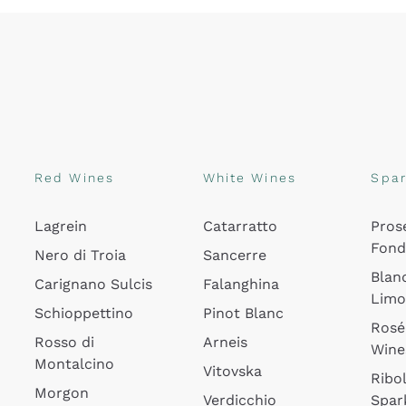
Red Wines
White Wines
Spar
Lagrein
Catarratto
Pros
Fon
Nero di Troia
Sancerre
Blan
Carignano Sulcis
Falanghina
Lim
Schioppettino
Pinot Blanc
Rosé
Rosso di
Arneis
Wine
Montalcino
Vitovska
Ribol
Morgon
Verdicchio
Spar