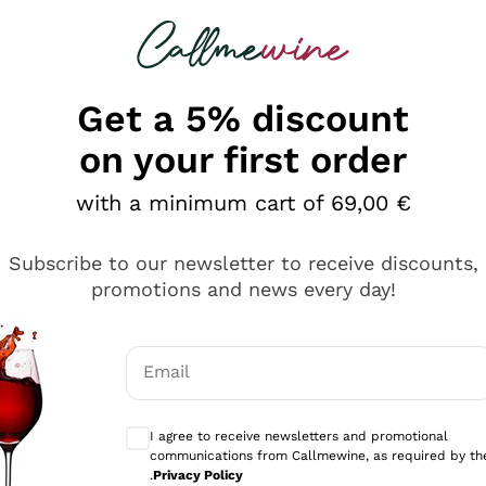
 looking for
Champagne
Sparkling Wines
Al
Get a 5% discount
on your first order
with a minimum cart of 69,00 €
Subscribe to our newsletter to receive discounts,
promotions and news every day!
Email
Optional consents to receive communicati
I agree to receive newsletters and promotional
communications from Callmewine, as required by th
tanti prodotti diversi e con un ampio range di prezzo. Le 
.
Privacy Policy