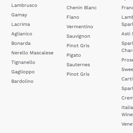
Lambrusco
Chenin Blanc
Fran
Gamay
Fiano
Lam
Lacrima
Spar
Vermentino
Aglianico
Asti
Sauvignon
Bonarda
Spar
Pinot Gris
Char
Nerello Mascalese
Pigato
Pros
Tignanello
Sauternes
Swee
Gaglioppo
Pinot Gris
Cart
Bardolino
Spar
Cre
Itali
Wine
Vene