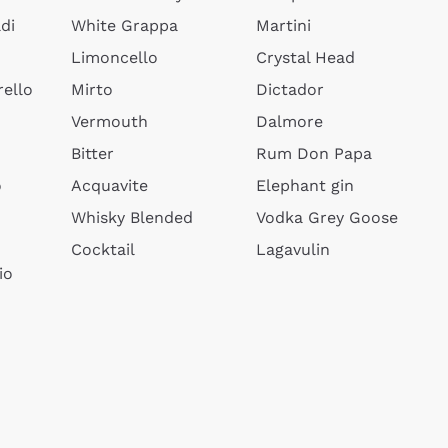
di
White Grappa
Martini
Limoncello
Crystal Head
ello
Mirto
Dictador
Vermouth
Dalmore
Bitter
Rum Don Papa
o
Acquavite
Elephant gin
Whisky Blended
Vodka Grey Goose
Cocktail
Lagavulin
io