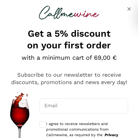
Skip to content
Describe what you are looking for
Get a 5% discount
on your first order
Ottimo
with a minimum cart of 69,00 €
4,5
/5
2.566
Subscribe to our newsletter to receive
recensioni
discounts, promotions and news every day!
Le nostre recensioni a 4 e 5 stelle.
Clicca qui per leggerle tutte >
Email
Precedente
Successivo
Optional consents to receive communicat
I agree to receive newsletters and
Ieri
promotional communications from
Ordine tutto ok, niente da dire a riguardo. Il sito in se
Callmewine, as required by the .
Privacy