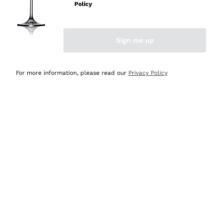
professionalità
Policy
Acquirente verificato
Sign me up
Ieri
Seri affidabili
For more information, please read our
Privacy Policy
Acquirente verificato
Ieri
Il catalogo offre moltissime possibilità di scelta tra tanti
prodotti diversi e con un ampio range di prezzo. Le
indicazioni dei consulenti sono estremamente chiare e
conformi alle caratteristiche dei prodotti acquistati
Acquirente verificato