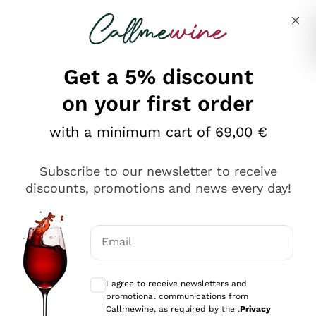
Skip to content
Describe what you are looking for
Get a 5% discount
on your first order
Ottimo
with a minimum cart of 69,00 €
4,5
/5
2.561
Subscribe to our newsletter to receive
recensioni
discounts, promotions and news every day!
Le nostre recensioni a 4 e 5 stelle.
Clicca qui per leggerle tutte >
Email
Precedente
Successivo
Optional consents to receive communicat
I agree to receive newsletters and
Oggi
promotional communications from
Acquisto semplice nelle modalità, gestito con rapidità e
Callmewine, as required by the .
Privacy