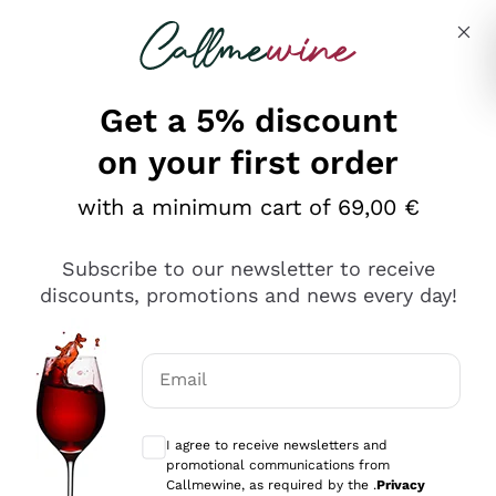
Skip to content
Describe what you are looking for
Get a 5% discount
on your first order
Ottimo
with a minimum cart of 69,00 €
4,5
/5
2.551
Subscribe to our newsletter to receive
recensioni
discounts, promotions and news every day!
Le nostre recensioni a 4 e 5 stelle.
Clicca qui per leggerle tutte >
Email
Precedente
Successivo
Optional consents to receive communicat
I agree to receive newsletters and
Oggi
promotional communications from
Perfetti e attenti al cliente
Callmewine, as required by the .
Privacy