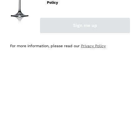
Policy
Acquirente verificato
Sign me up
Ieri
Semplice nell'uso, puntuali e veloci.
For more information, please read our
Privacy Policy
Acquirente verificato
Ieri
Ottima come sempre!
Acquirente verificato
2 Giorni Fa
Buona esperienza
Acquirente verificato