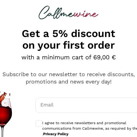
 looking for
Champagne
Sparkling Wines
Al
Get a 5% discount
on your first order
with a minimum cart of 69,00 €
Subscribe to our newsletter to receive discounts,
promotions and news every day!
Email
Optional consents to receive communicati
I agree to receive newsletters and promotional
communications from Callmewine, as required by th
se non è male ma secondo me ci sono alternative che hanno p
.
Privacy Policy