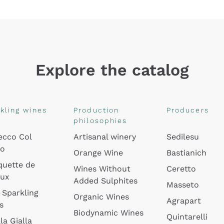
Explore the catalog
kling wines
Production
Producers
philosophies
ecco Col
Artisanal winery
Sedilesu
do
Orange Wine
Bastianich
quette de
Wines Without
Ceretto
oux
Added Sulphites
Masseto
 Sparkling
Organic Wines
Agrapart
s
Biodynamic Wines
Quintarelli
la Gialla