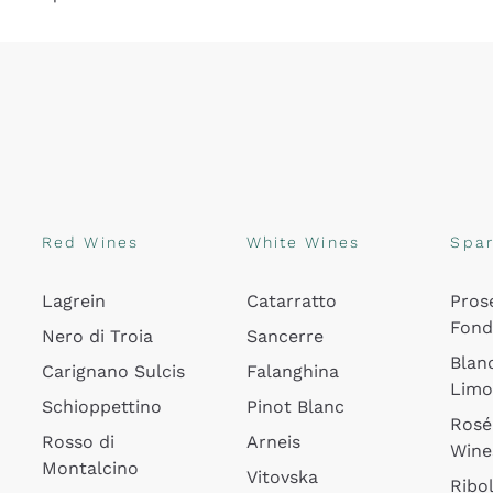
Red Wines
White Wines
Spar
Lagrein
Catarratto
Pros
Fon
Nero di Troia
Sancerre
Blan
Carignano Sulcis
Falanghina
Lim
Schioppettino
Pinot Blanc
Rosé
Rosso di
Arneis
Wine
Montalcino
Vitovska
Ribol