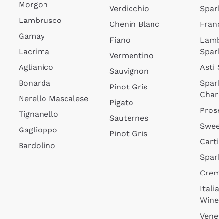
Morgon
Verdicchio
Spar
Lambrusco
Chenin Blanc
Fran
Gamay
Fiano
Lam
Lacrima
Spar
Vermentino
Aglianico
Asti
Sauvignon
Bonarda
Spar
Pinot Gris
Char
Nerello Mascalese
Pigato
Pros
Tignanello
Sauternes
Swee
Gaglioppo
Pinot Gris
Cart
Bardolino
Spar
Cre
Itali
Wine
Vene