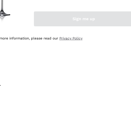
na e lo consiglio! 👍
Sign me up
 more information, please read our
Privacy Policy
.