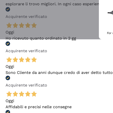
esplorare li trovo migliori. In ogni caso esperienza buo
Acquirente verificato
Oggi
For
Ho ricevuto quanto ordinato in 2 gg
Acquirente verificato
Oggi
Sono Cliente da anni dunque credo di aver detto tutto
Acquirente verificato
Oggi
Affidabili e precisi nelle consegne