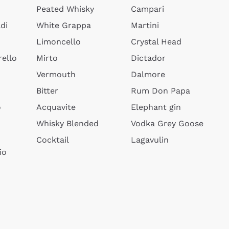
Peated Whisky
Campari
di
White Grappa
Martini
Limoncello
Crystal Head
ello
Mirto
Dictador
Vermouth
Dalmore
Bitter
Rum Don Papa
o
Acquavite
Elephant gin
Whisky Blended
Vodka Grey Goose
Cocktail
Lagavulin
io