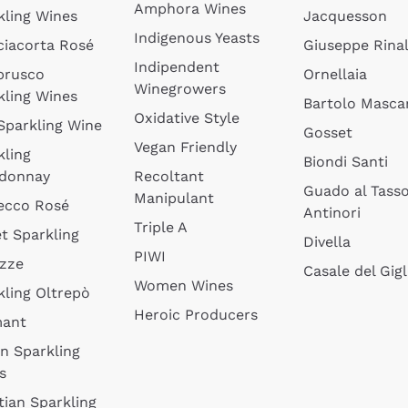
Amphora Wines
kling Wines
Jacquesson
Indigenous Yeasts
ciacorta Rosé
Giuseppe Rinal
Indipendent
brusco
Ornellaia
Winegrowers
kling Wines
Bartolo Mascar
Oxidative Style
 Sparkling Wine
Gosset
Vegan Friendly
kling
Biondi Santi
donnay
Recoltant
Guado al Tass
Manipulant
ecco Rosé
Antinori
Triple A
t Sparkling
Divella
PIWI
izze
Casale del Gigl
Women Wines
kling Oltrepò
Heroic Producers
mant
an Sparkling
s
tian Sparkling